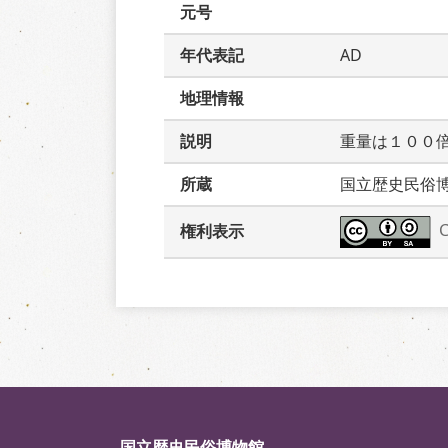
元号
年代表記
AD
地理情報
説明
重量は１００
所蔵
国立歴史民俗
権利表示
国立歴史民俗博物館