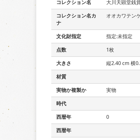
コレクション名
大川天顕堂銭
コレクション名カ
オオカワテン
ナ
文化財指定
指定:未指定
点数
1枚
大きさ
縦2.40 cm 横0.
材質
実物か複製か
実物
時代
西暦年
0
西暦年