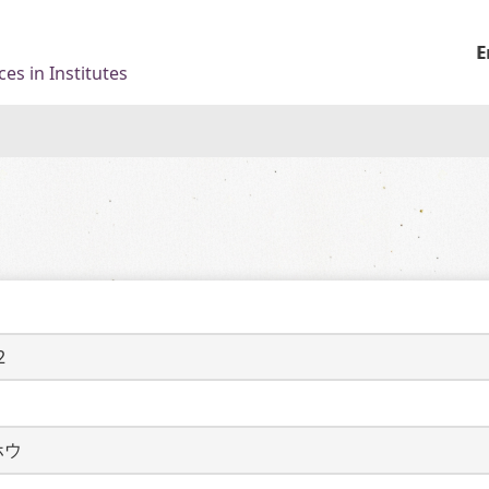
E
es in Institutes
2
ホウ