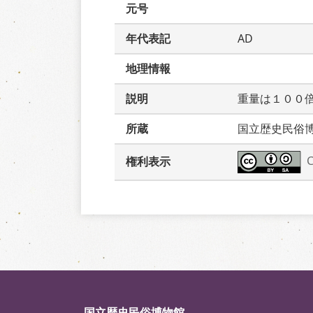
元号
年代表記
AD
地理情報
説明
重量は１００
所蔵
国立歴史民俗
権利表示
国立歴史民俗博物館