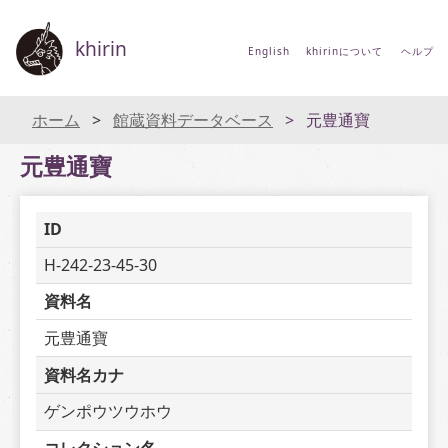
khirin
English
khirinについて
ヘルプ
ホーム
館蔵資料データベース
元豊通寶
元豊通寶
ID
H-242-23-45-30
資料名
元豊通寶
資料名カナ
ゲンポウツウホウ