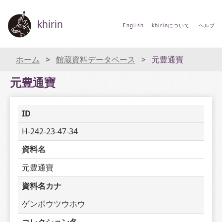
khirin
English
khirinについて
ヘルプ
ホーム
館蔵資料データベース
元豊通寶
元豊通寶
ID
H-242-23-47-34
資料名
元豊通寶
資料名カナ
ゲンポウツウホウ