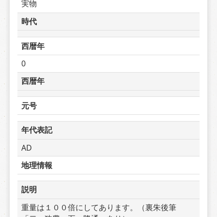
実物
時代
西暦年
0
西暦年
元号
年代表記
AD
地理情報
説明
重量は１００倍にしてあります。（裏朱後筆