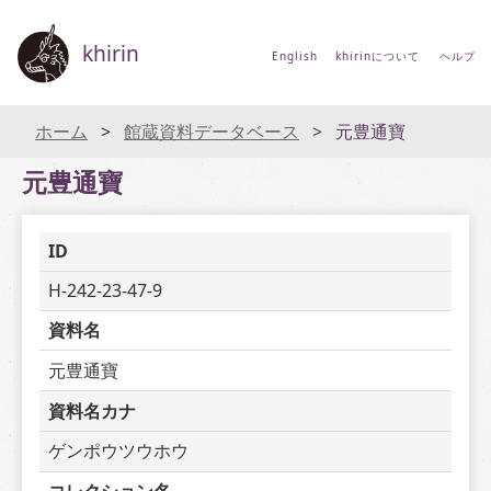
khirin
English
khirinについて
ヘルプ
ホーム
館蔵資料データベース
元豊通寶
元豊通寶
ID
H-242-23-47-9
資料名
元豊通寶
資料名カナ
ゲンポウツウホウ