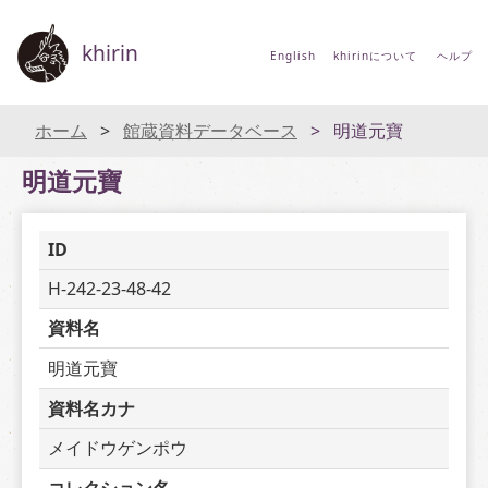
khirin
English
khirinについて
ヘルプ
ホーム
館蔵資料データベース
明道元寶
明道元寶
ID
H-242-23-48-42
資料名
明道元寶
資料名カナ
メイドウゲンポウ