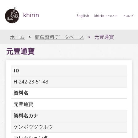
khirin
English
khirinについて
ヘルプ
ホーム
館蔵資料データベース
元豊通寶
元豊通寶
ID
H-242-23-51-43
資料名
元豊通寶
資料名カナ
ゲンポウツウホウ