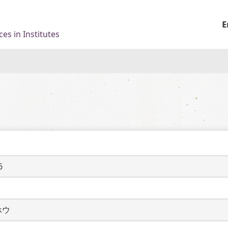
E
es in Institutes
6
ホウ