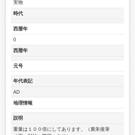
実物
時代
西暦年
0
西暦年
元号
年代表記
AD
地理情報
説明
重量は１００倍にしてあります。（裏朱後筆