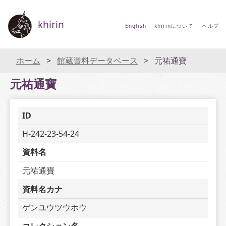
khirin
English
khirinについて
ヘルプ
ホーム
館蔵資料データベース
元祐通寶
元祐通寶
ID
H-242-23-54-24
資料名
元祐通寶
資料名カナ
ゲンユウツウホウ