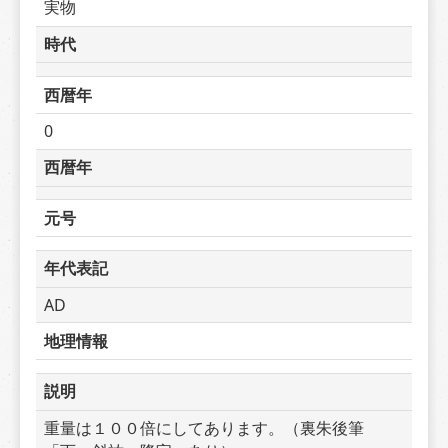
実物
時代
西暦年
0
西暦年
元号
年代表記
AD
地理情報
説明
重量は１００倍にしてあります。（裏朱後筆