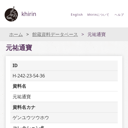
khirin
English
khirinについて
ヘルプ
ホーム
館蔵資料データベース
元祐通寶
元祐通寶
ID
H-242-23-54-36
資料名
元祐通寶
資料名カナ
ゲンユウツウホウ