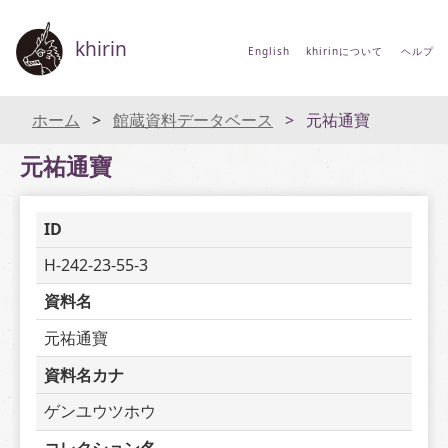
khirin
English
khirinについて
ヘルプ
ホーム
館蔵資料データベース
元祐通寶
元祐通寶
ID
H-242-23-55-3
資料名
元祐通寶
資料名カナ
ゲンユウツホウ