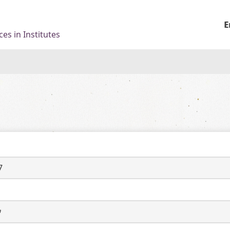
E
es in Institutes
7
ウ