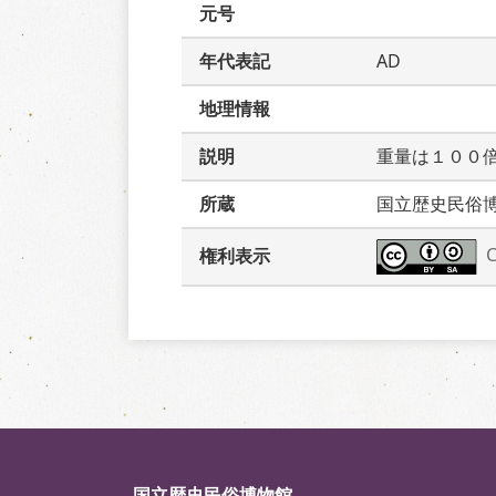
元号
年代表記
AD
地理情報
説明
重量は１００
所蔵
国立歴史民俗
権利表示
国立歴史民俗博物館