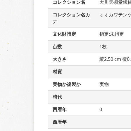
コレクション名
大川天顕堂銭
コレクション名カ
オオカワテン
ナ
文化財指定
指定:未指定
点数
1枚
大きさ
縦2.50 cm 横0.
材質
実物か複製か
実物
時代
西暦年
0
西暦年