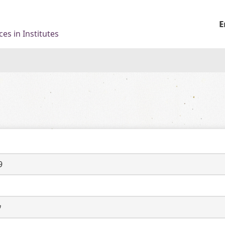
E
es in Institutes
9
ウ