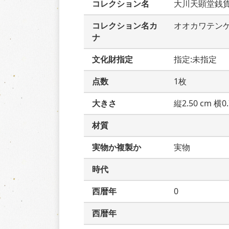
コレクション名
大川天顕堂銭
コレクション名カ
オオカワテン
ナ
文化財指定
指定:未指定
点数
1枚
大きさ
縦2.50 cm 横0.
材質
実物か複製か
実物
時代
西暦年
0
西暦年