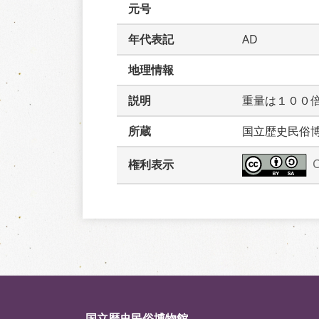
元号
年代表記
AD
地理情報
説明
重量は１００
所蔵
国立歴史民俗
権利表示
国立歴史民俗博物館