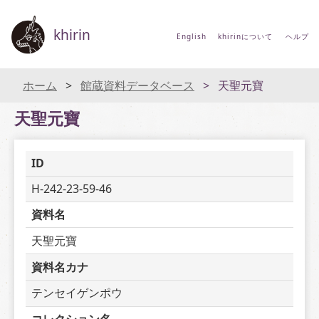
khirin
English
khirinについて
ヘルプ
ホーム
館蔵資料データベース
天聖元寶
天聖元寶
ID
H-242-23-59-46
資料名
天聖元寶
資料名カナ
テンセイゲンポウ