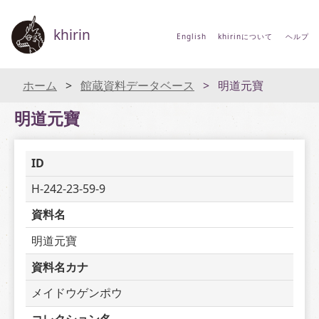
khirin
English
khirinについて
ヘルプ
ホーム
館蔵資料データベース
明道元寶
明道元寶
ID
H-242-23-59-9
資料名
明道元寶
資料名カナ
メイドウゲンポウ