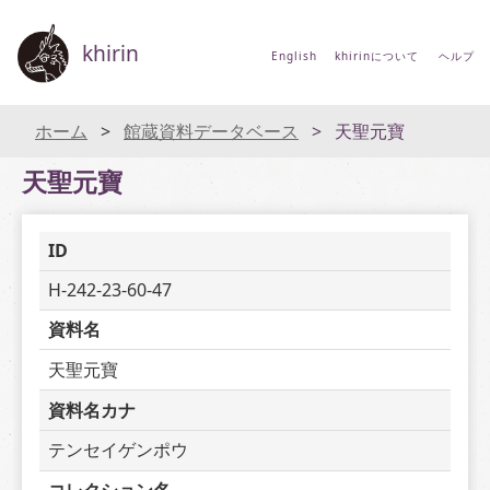
khirin
English
khirinについて
ヘルプ
ホーム
館蔵資料データベース
天聖元寶
天聖元寶
ID
H-242-23-60-47
資料名
天聖元寶
資料名カナ
テンセイゲンポウ