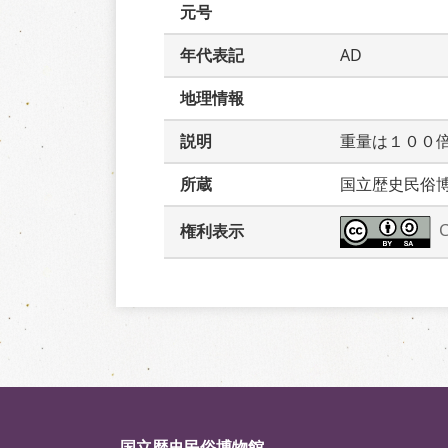
元号
年代表記
AD
地理情報
説明
重量は１００
所蔵
国立歴史民俗
権利表示
国立歴史民俗博物館