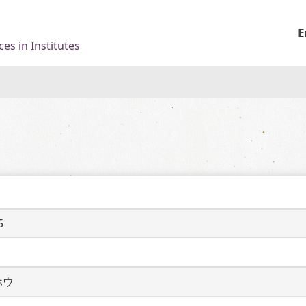
E
es in Institutes
5
ホウ