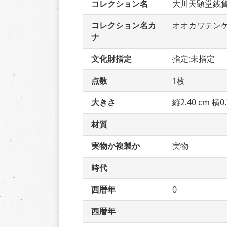
コレクション名
大川天顕堂銭
コレクション名カ
オオカワテン
ナ
文化財指定
指定:未指定
点数
1枚
大きさ
縦2.40 cm 横0.
材質
実物か複製か
実物
時代
西暦年
0
西暦年