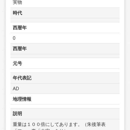
実物
時代
西暦年
0
西暦年
元号
年代表記
AD
地理情報
説明
重量は１００倍にしてあります。（朱後筆表