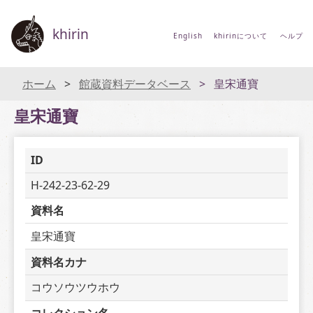
khirin
English
khirinについて
ヘルプ
ホーム
館蔵資料データベース
皇宋通寶
皇宋通寶
ID
H-242-23-62-29
資料名
皇宋通寶
資料名カナ
コウソウツウホウ