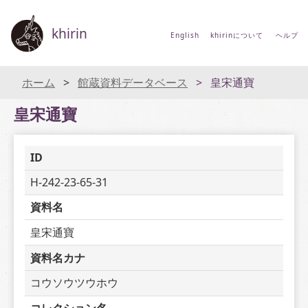
khirin
English
khirinについて
ヘルプ
ホーム
館蔵資料データベース
皇宋通寶
皇宋通寶
ID
H-242-23-65-31
資料名
皇宋通寶
資料名カナ
コウソウツウホウ