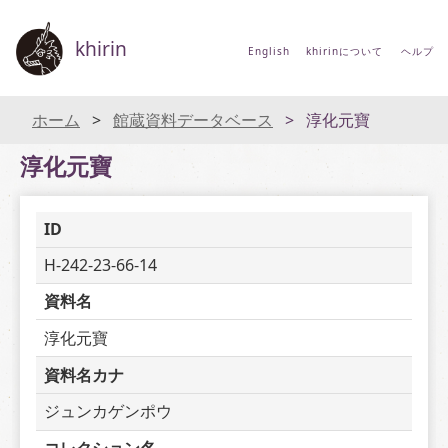
khirin
English
khirinについて
ヘルプ
ホーム
館蔵資料データベース
淳化元寶
淳化元寶
ID
H-242-23-66-14
資料名
淳化元寶
資料名カナ
ジュンカゲンポウ