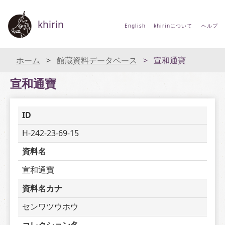
khirin
English
khirinについて
ヘルプ
ホーム
館蔵資料データベース
宣和通寶
宣和通寶
ID
H-242-23-69-15
資料名
宣和通寶
資料名カナ
センワツウホウ