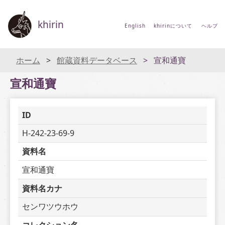
khirin
English
khirinについて
ヘルプ
ホーム
館蔵資料データベース
宣和通寶
宣和通寶
ID
H-242-23-69-9
資料名
宣和通寶
資料名カナ
センワツウホウ