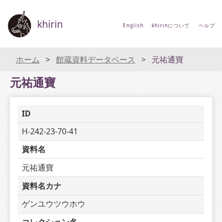
khirin
English
khirinについて
ヘルプ
ホーム
館蔵資料データベース
元祐通寶
元祐通寶
ID
H-242-23-70-41
資料名
元祐通寶
資料名カナ
ゲンユウツウホウ