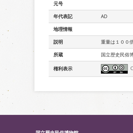
元号
年代表記
AD
地理情報
説明
重量は１００
所蔵
国立歴史民俗
権利表示
国立歴史民俗博物館