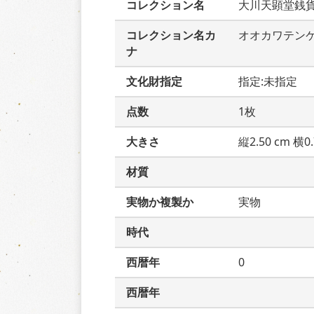
コレクション名
大川天顕堂銭
コレクション名カ
オオカワテン
ナ
文化財指定
指定:未指定
点数
1枚
大きさ
縦2.50 cm 横0.
材質
実物か複製か
実物
時代
西暦年
0
西暦年