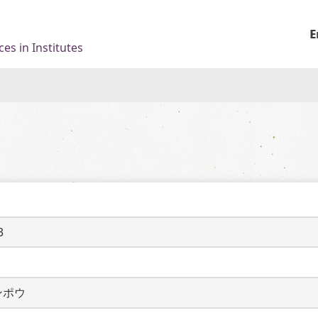
E
es in Institutes
3
ンポウ