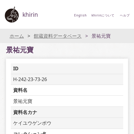
khirin
English
khirinについて
ヘルプ
ホーム
館蔵資料データベース
景祐元寶
景祐元寶
ID
H-242-23-73-26
資料名
景祐元寶
資料名カナ
ケイユウゲンポウ