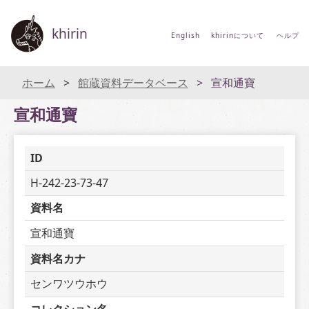
khirin
English
khirinについて
ヘルプ
ホーム
館蔵資料データベース
宣和通寶
宣和通寶
ID
H-242-23-73-47
資料名
宣和通寶
資料名カナ
センワツウホウ