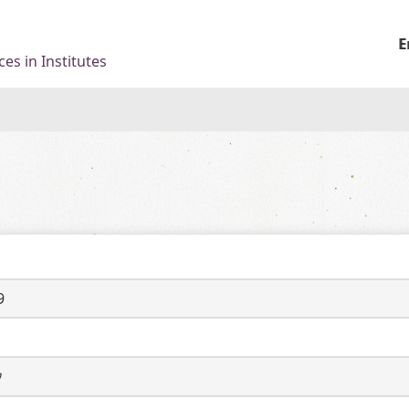
E
es in Institutes
9
ウ