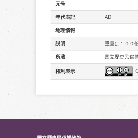
元号
年代表記
AD
地理情報
説明
重量は１００
所蔵
国立歴史民俗
権利表示
国立歴史民俗博物館