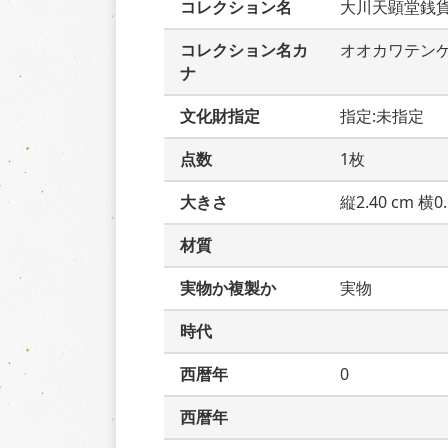
コレクション名
大川天顕堂銭
コレクション名カ
オオカワテン
ナ
文化財指定
指定:未指定
点数
1枚
大きさ
縦2.40 cm 横0.
材質
実物か複製か
実物
時代
西暦年
0
西暦年