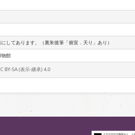
倍にしてあります。（裏朱後筆「俯宣．天り」あり）
博物館
CC BY-SA (表示-継承) 4.0