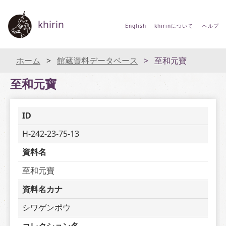
khirin
English
khirinについて
ヘルプ
ホーム
館蔵資料データベース
至和元寶
至和元寶
ID
H-242-23-75-13
資料名
至和元寶
資料名カナ
シワゲンポウ