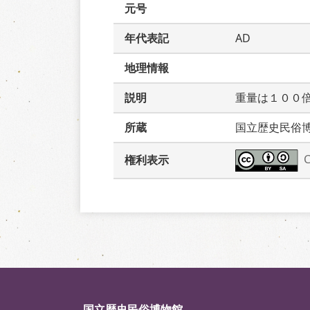
元号
年代表記
AD
地理情報
説明
重量は１００
所蔵
国立歴史民俗
権利表示
国立歴史民俗博物館