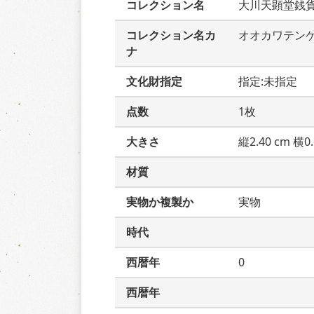
コレクション名
大川天顕堂銭
コレクション名カ
オオカワテン
ナ
文化財指定
指定:未指定
点数
1枚
大きさ
縦2.40 cm 横0.
材質
実物か複製か
実物
時代
西暦年
0
西暦年