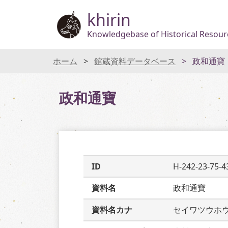
khirin
Knowledgebase of Historical Resourc
ホーム
館蔵資料データベース
政和通寶
政和通寶
ID
H-242-23-75-4
資料名
政和通寶
資料名カナ
セイワツウホ