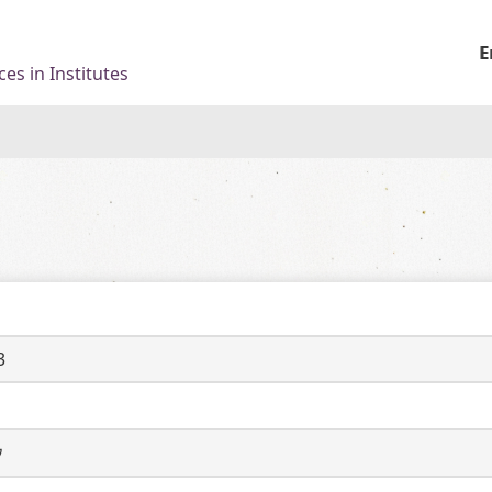
E
es in Institutes
3
ウ