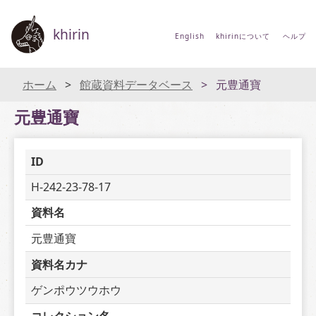
khirin
English
khirinについて
ヘルプ
ホーム
館蔵資料データベース
元豊通寶
元豊通寶
ID
H-242-23-78-17
資料名
元豊通寶
資料名カナ
ゲンポウツウホウ