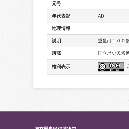
元号
年代表記
AD
地理情報
説明
重量は１００
所蔵
国立歴史民俗
権利表示
国立歴史民俗博物館