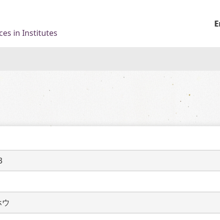
E
es in Institutes
3
ホウ