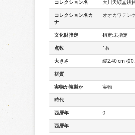
コレクション名
大川天顕堂銭
コレクション名カ
オオカワテン
ナ
文化財指定
指定:未指定
点数
1枚
大きさ
縦2.40 cm 横0.
材質
実物か複製か
実物
時代
西暦年
0
西暦年