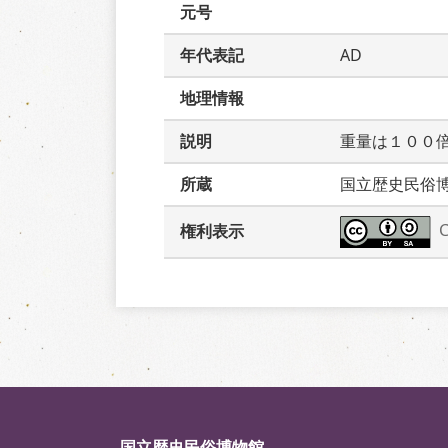
元号
年代表記
AD
地理情報
説明
重量は１００
所蔵
国立歴史民俗
権利表示
国立歴史民俗博物館