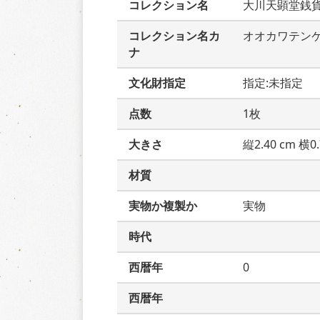
コレクション名
大川天顕堂銭
コレクション名カ
オオカワテン
ナ
文化財指定
指定:未指定
点数
1枚
大きさ
縦2.40 cm 横0.
材質
実物か複製か
実物
時代
西暦年
0
西暦年