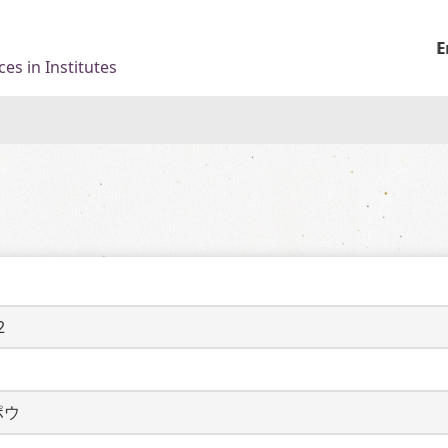
E
es in Institutes
2
ポウ