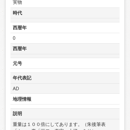
実物
時代
西暦年
0
西暦年
元号
年代表記
AD
地理情報
説明
重量は１００倍にしてあります。（朱後筆表