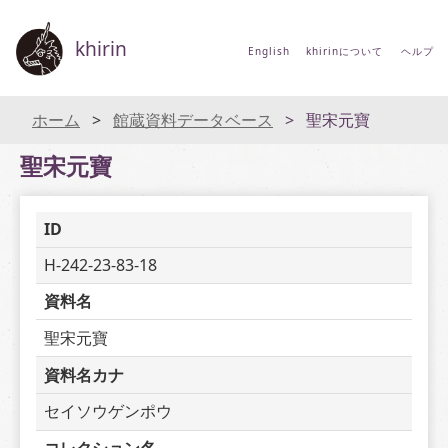
khirin
English
khirinについて
ヘルプ
ホーム
館蔵資料データベース
聖宋元寶
聖宋元寶
ID
H-242-23-83-18
資料名
聖宋元寶
資料名カナ
セイソウゲンポウ