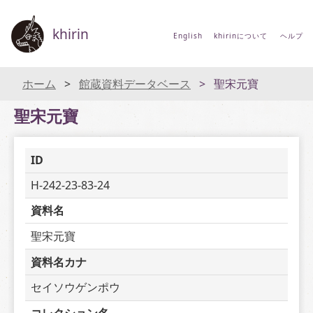
khirin
English
khirinについて
ヘルプ
ホーム
館蔵資料データベース
聖宋元寶
聖宋元寶
ID
H-242-23-83-24
資料名
聖宋元寶
資料名カナ
セイソウゲンポウ