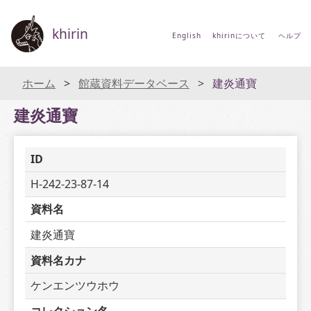
khirin
English
khirinについて
ヘルプ
ホーム
館蔵資料データベース
建炎通寶
建炎通寶
ID
H-242-23-87-14
資料名
建炎通寶
資料名カナ
ケンエンツウホウ