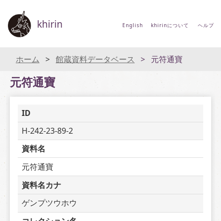
khirin
English
khirinについて
ヘルプ
ホーム
館蔵資料データベース
元符通寶
元符通寶
ID
H-242-23-89-2
資料名
元符通寶
資料名カナ
ゲンプツウホウ