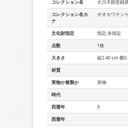
コレクション名
大川天顕堂銭
コレクション名カ
オオカワテン
ナ
文化財指定
指定:未指定
点数
1枚
大きさ
縦2.40 cm 横0.
材質
実物か複製か
実物
時代
西暦年
0
西暦年