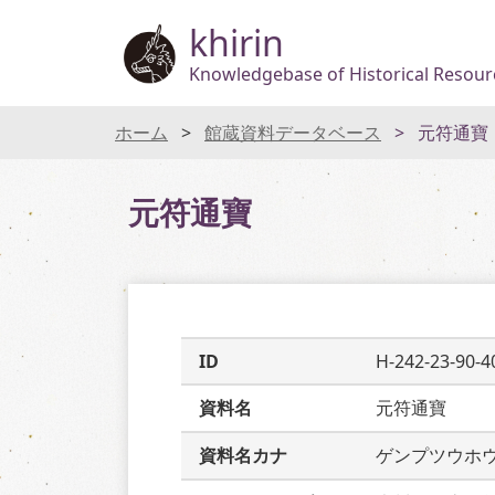
khirin
Knowledgebase of Historical Resourc
ホーム
館蔵資料データベース
元符通寶
元符通寶
ID
H-242-23-90-4
資料名
元符通寶
資料名カナ
ゲンプツウホ