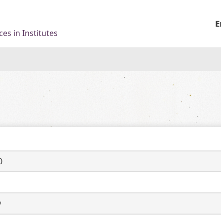
E
es in Institutes
0
ウ