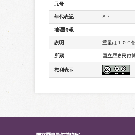
元号
年代表記
AD
地理情報
説明
重量は１００
所蔵
国立歴史民俗
権利表示
国立歴史民俗博物館