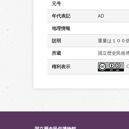
元号
年代表記
AD
地理情報
説明
重量は１００
所蔵
国立歴史民俗
権利表示
国立歴史民俗博物館