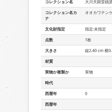
コレクション名
大川天顕堂銭
コレクション名カ
オオカワテン
ナ
文化財指定
指定:未指定
点数
1枚
大きさ
縦2.40 cm 横0.
材質
実物か複製か
実物
時代
西暦年
0
西暦年