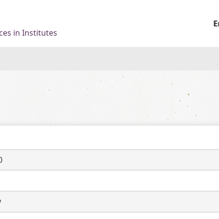
E
es in Institutes
0
ウ