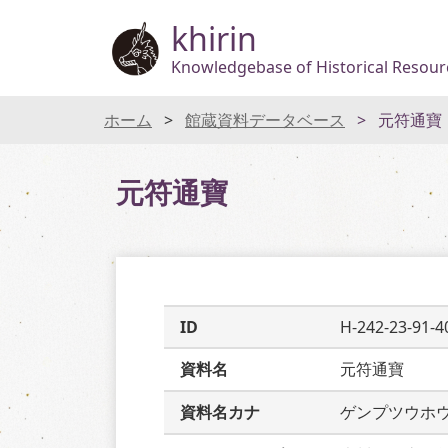
khirin
Knowledgebase of Historical Resourc
ホーム
館蔵資料データベース
元符通寶
元符通寶
ID
H-242-23-91-4
資料名
元符通寶
資料名カナ
ゲンプツウホ