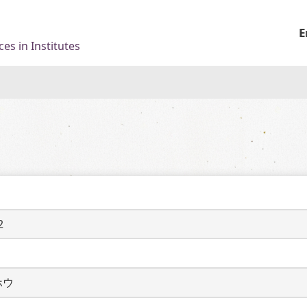
E
es in Institutes
2
ホウ