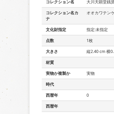
コレクション名
大川天顕堂銭
コレクション名カ
オオカワテン
ナ
文化財指定
指定:未指定
点数
1枚
大きさ
縦2.40 cm 横0.
材質
実物か複製か
実物
時代
西暦年
0
西暦年