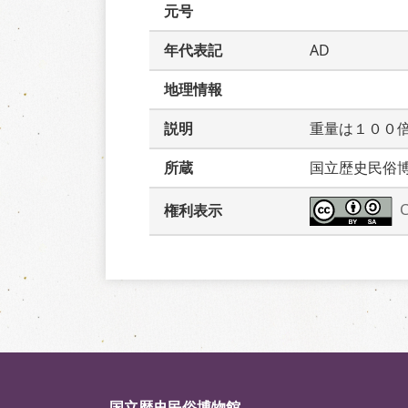
元号
年代表記
AD
地理情報
説明
重量は１００
所蔵
国立歴史民俗
権利表示
国立歴史民俗博物館