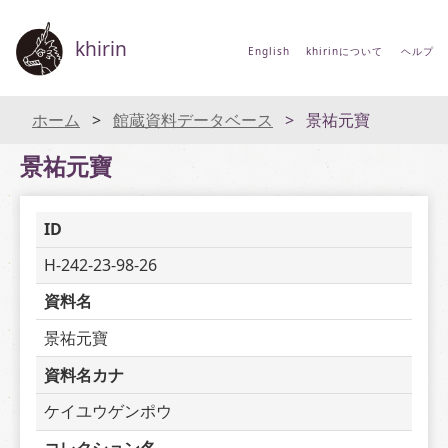
khirin
English
khirinについて
ヘルプ
ホーム
館蔵資料データベース
景祐元寶
景祐元寶
ID
H-242-23-98-26
資料名
景祐元寶
資料名カナ
ケイユウゲンポウ