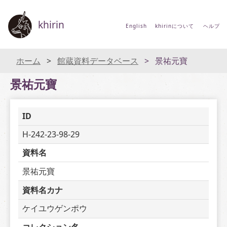
khirin
English
khirinについて
ヘルプ
ホーム
館蔵資料データベース
景祐元寶
景祐元寶
ID
H-242-23-98-29
資料名
景祐元寶
資料名カナ
ケイユウゲンポウ