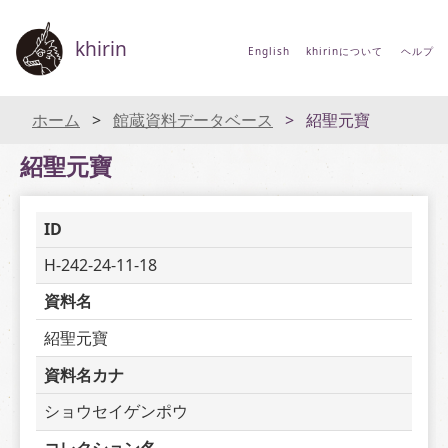
khirin
English
khirinについて
ヘルプ
ホーム
館蔵資料データベース
紹聖元寶
紹聖元寶
ID
H-242-24-11-18
資料名
紹聖元寶
資料名カナ
ショウセイゲンポウ