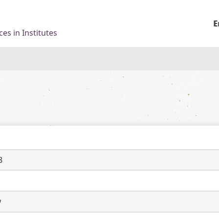
E
es in Institutes
8
ウ