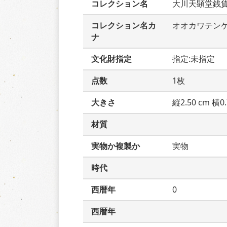
コレクション名
大川天顕堂銭
コレクション名カ
オオカワテン
ナ
文化財指定
指定:未指定
点数
1枚
大きさ
縦2.50 cm 横0.
材質
実物か複製か
実物
時代
西暦年
0
西暦年