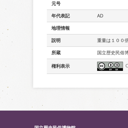
元号
年代表記
AD
地理情報
説明
重量は１００
所蔵
国立歴史民俗
権利表示
国立歴史民俗博物館