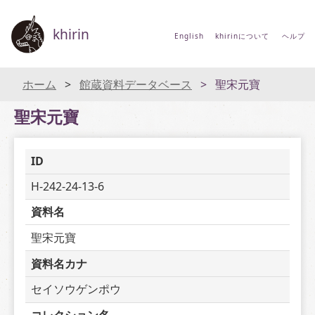
khirin
English
khirinについて
ヘルプ
ホーム
館蔵資料データベース
聖宋元寶
聖宋元寶
ID
H-242-24-13-6
資料名
聖宋元寶
資料名カナ
セイソウゲンポウ