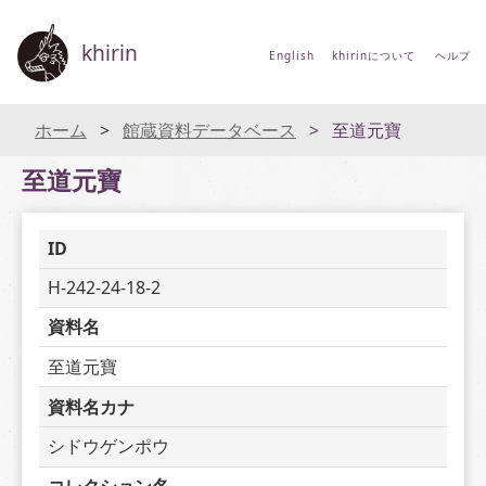
khirin
English
khirinについて
ヘルプ
ホーム
館蔵資料データベース
至道元寶
至道元寶
ID
H-242-24-18-2
資料名
至道元寶
資料名カナ
シドウゲンポウ