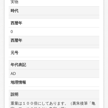
実物
時代
西暦年
0
西暦年
元号
年代表記
AD
地理情報
説明
重量は１００倍にしてあります。（裏朱後筆「亀