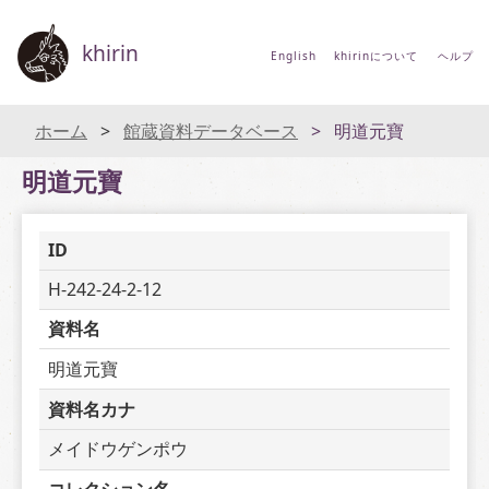
khirin
English
khirinについて
ヘルプ
ホーム
館蔵資料データベース
明道元寶
明道元寶
ID
H-242-24-2-12
資料名
明道元寶
資料名カナ
メイドウゲンポウ