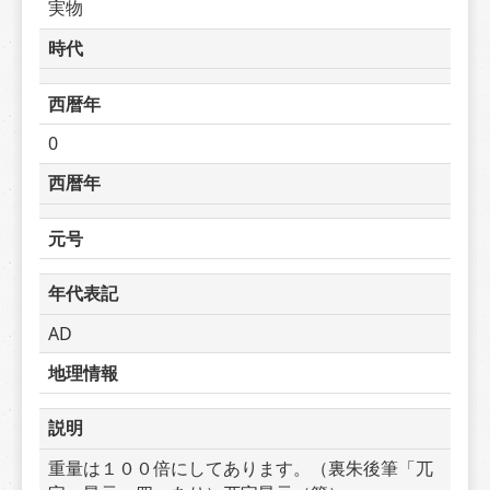
実物
時代
西暦年
0
西暦年
元号
年代表記
AD
地理情報
説明
重量は１００倍にしてあります。（裏朱後筆「兀