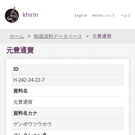
khirin
English
khirinについて
ヘルプ
ホーム
館蔵資料データベース
元豊通寶
元豊通寶
ID
H-242-24-22-7
資料名
元豊通寶
資料名カナ
ゲンポウツウホウ