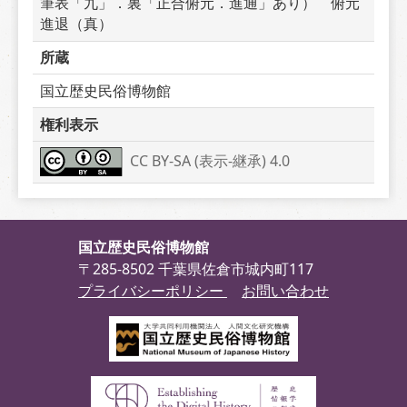
筆表「九」．裏「正合俯元．進通」あり）　俯元
進退（真）
所蔵
国立歴史民俗博物館
権利表示
CC BY-SA (表示-継承) 4.0
国立歴史民俗博物館
〒285-8502 千葉県佐倉市城内町117
プライバシーポリシー
お問い合わせ