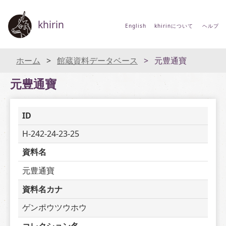
khirin
English
khirinについて
ヘルプ
ホーム
館蔵資料データベース
元豊通寶
元豊通寶
ID
H-242-24-23-25
資料名
元豊通寶
資料名カナ
ゲンポウツウホウ