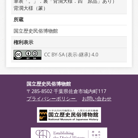
筆表「。」．裏「背濶大様．四　原品」あり）　
背濶大様（篆）
所蔵
国立歴史民俗博物館
権利表示
CC BY-SA (表示-継承) 4.0
国立歴史民俗博物館
〒285-8502 千葉県佐倉市城内町117
プライバシーポリシー
お問い合わせ