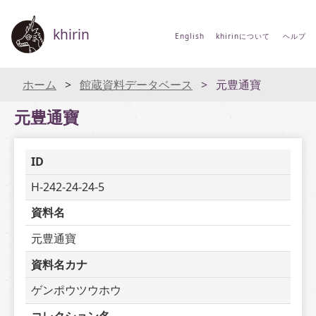
khirin
English
khirinについて
ヘルプ
ホーム
館蔵資料データベース
元豊通寶
元豊通寶
ID
H-242-24-24-5
資料名
元豊通寶
資料名カナ
ゲンポウツウホウ