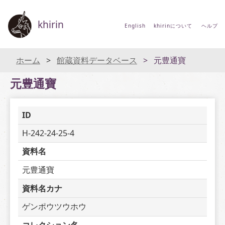
khirin
English
khirinについて
ヘルプ
ホーム
館蔵資料データベース
元豊通寶
元豊通寶
ID
H-242-24-25-4
資料名
元豊通寶
資料名カナ
ゲンポウツウホウ